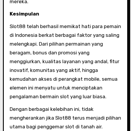
mereka.
Kesimpulan
Slot88 telah berhasil memikat hati para pemain
di Indonesia berkat berbagai faktor yang saling
melengkapi. Dari pilihan permainan yang
beragam, bonus dan promosi yang
menggiurkan, kualitas layanan yang andal, fitur
inovatif, komunitas yang aktif, hingga
kemudahan akses di perangkat mobile, semua
elemen ini menyatu untuk menciptakan
pengalaman bermain slot yang luar biasa.
Dengan berbagai kelebihan ini, tidak
mengherankan jika Slot88 terus menjadi pilihan
utama bagi penggemar slot di tanah air.