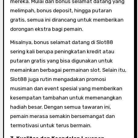
mereka. Mulai dari bonus selamat datang yang
melimpah, bonus deposit, hingga putaran
gratis, semua ini dirancang untuk memberikan
dorongan ekstra bagi pemain.
Misalnya, bonus selamat datang di Slot88
sering kali berupa peningkatan kredit atau
putaran gratis yang bisa digunakan untuk
memainkan berbagai permainan slot. Selain itu,
Slot88 juga rutin mengadakan promosi
musiman dan event spesial yang memberikan
kesempatan tambahan untuk memenangkan
hadiah besar. Dengan semua tawaran ini,
pemain merasa semakin bersemangat dan
termotivasi untuk terus bermain.