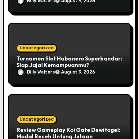
Billy Walters
August 9, 2026
Uncategorized
Turnamen Slot Habanero Superbandar:
Siap Jajal Kemampuanmu?
Billy Walters
August 9, 2026
Uncategorized
Review Gameplay Koi Gate Dewitogel:
Modal Receh Untung Jutaan