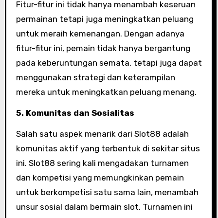
Fitur-fitur ini tidak hanya menambah keseruan
permainan tetapi juga meningkatkan peluang
untuk meraih kemenangan. Dengan adanya
fitur-fitur ini, pemain tidak hanya bergantung
pada keberuntungan semata, tetapi juga dapat
menggunakan strategi dan keterampilan
mereka untuk meningkatkan peluang menang.
5. Komunitas dan Sosialitas
Salah satu aspek menarik dari Slot88 adalah
komunitas aktif yang terbentuk di sekitar situs
ini. Slot88 sering kali mengadakan turnamen
dan kompetisi yang memungkinkan pemain
untuk berkompetisi satu sama lain, menambah
unsur sosial dalam bermain slot. Turnamen ini