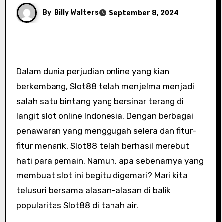
By
Billy Walters
September 8, 2024
Dalam dunia perjudian online yang kian
berkembang, Slot88 telah menjelma menjadi
salah satu bintang yang bersinar terang di
langit slot online Indonesia. Dengan berbagai
penawaran yang menggugah selera dan fitur-
fitur menarik, Slot88 telah berhasil merebut
hati para pemain. Namun, apa sebenarnya yang
membuat slot ini begitu digemari? Mari kita
telusuri bersama alasan-alasan di balik
popularitas Slot88 di tanah air.