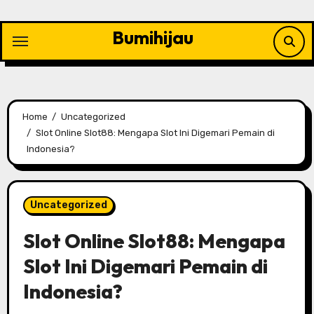
Skip
to
Bumihijau
content
Home
Uncategorized
Slot Online Slot88: Mengapa Slot Ini Digemari Pemain di
Indonesia?
Uncategorized
Slot Online Slot88: Mengapa
Slot Ini Digemari Pemain di
Indonesia?