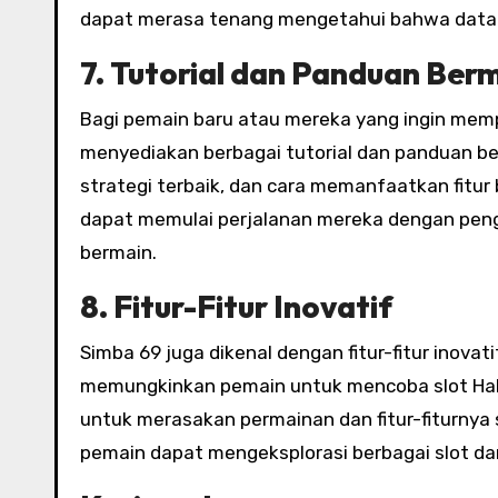
dapat merasa tenang mengetahui bahwa data 
7. Tutorial dan Panduan Ber
Bagi pemain baru atau mereka yang ingin mempe
menyediakan berbagai tutorial dan panduan b
strategi terbaik, dan cara memanfaatkan fitur
dapat memulai perjalanan mereka dengan penge
bermain.
8. Fitur-Fitur Inovatif
Simba 69 juga dikenal dengan fitur-fitur inovat
memungkinkan pemain untuk mencoba slot Haba
untuk merasakan permainan dan fitur-fiturnya s
pemain dapat mengeksplorasi berbagai slot d