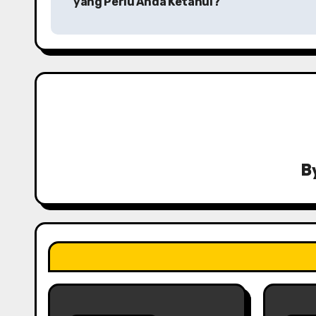
yang Perlu Anda Ketahui?
s
t
n
a
v
i
B
g
a
t
i
o