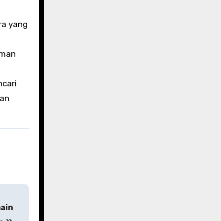
ra yang
aman
cari
han
ain