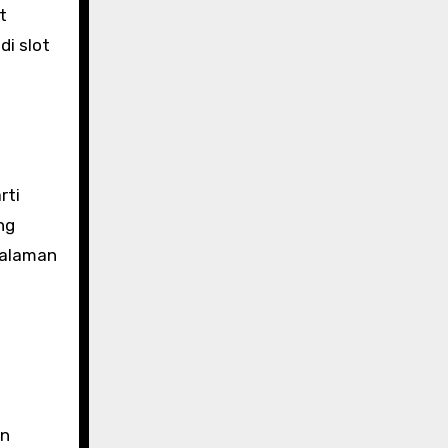
t
i slot
n
rti
ng
galaman
in