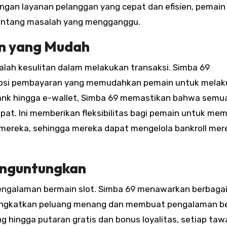
ngan layanan pelanggan yang cepat dan efisien, pemain
tentang masalah yang mengganggu.
an yang Mudah
alah kesulitan dalam melakukan transaksi. Simba 69
 opsi pembayaran yang memudahkan pemain untuk mela
 bank hingga e-wallet, Simba 69 memastikan bahwa semu
at. Ini memberikan fleksibilitas bagi pemain untuk memi
mereka, sehingga mereka dapat mengelola bankroll mer
enguntungkan
pengalaman bermain slot. Simba 69 menawarkan berbaga
ningkatkan peluang menang dan membuat pengalaman b
 hingga putaran gratis dan bonus loyalitas, setiap taw