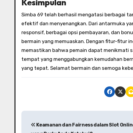
Kesimpulan
Simba 69 telah berhasil mengatasi berbagai t
efektif dan menyenangkan. Dari antarmuka y
responsif, berbagai opsi pembayaran, dan b
bermain yang memuaskan. Dengan fitur-fitur i
memastikan bahwa pemain dapat menikmati sl
tempat yang menggabungkan kemudahan bermai
yang tepat. Selamat bermain dan semoga kebe
P
Keamanan dan Fairness dalam Slot Onlin
o