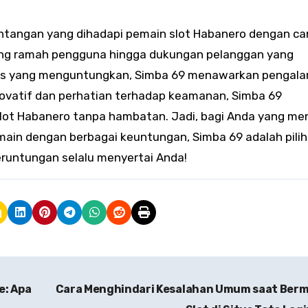
antangan yang dihadapi pemain slot Habanero dengan ca
ang ramah pengguna hingga dukungan pelanggan yang
onus yang menguntungkan, Simba 69 menawarkan pengal
novatif dan perhatian terhadap keamanan, Simba 69
ot Habanero tanpa hambatan. Jadi, bagi Anda yang men
n dengan berbagai keuntungan, Simba 69 adalah pili
runtungan selalu menyertai Anda!
e: Apa
Cara Menghindari Kesalahan Umum saat Berm