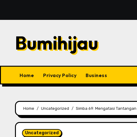
Skip
to
content
Bumihijau
Home
Privacy Policy
Business
Home
Uncategorized
Simba 69: Mengatasi Tantangan
Uncategorized