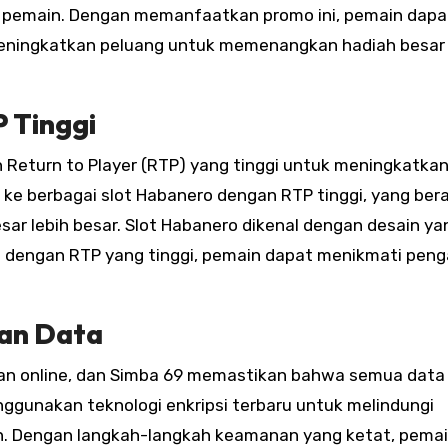
i pemain. Dengan memanfaatkan promo ini, pemain dapa
ingkatkan peluang untuk memenangkan hadiah besar d
 Tinggi
 Return to Player (RTP) yang tinggi untuk meningkatka
e berbagai slot Habanero dengan RTP tinggi, yang bera
r lebih besar. Slot Habanero dikenal dengan desain ya
an dengan RTP yang tinggi, pemain dapat menikmati pen
gan Data
an online, dan Simba 69 memastikan bahwa semua data
enggunakan teknologi enkripsi terbaru untuk melindungi
ain. Dengan langkah-langkah keamanan yang ketat, pema