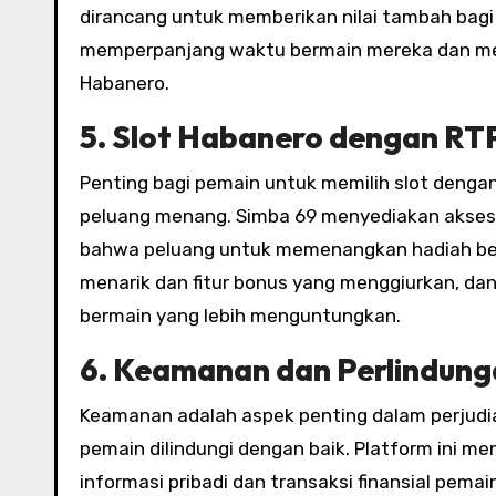
dirancang untuk memberikan nilai tambah bag
memperpanjang waktu bermain mereka dan men
Habanero.
5. Slot Habanero dengan RTP
Penting bagi pemain untuk memilih slot dengan
peluang menang. Simba 69 menyediakan akses k
bahwa peluang untuk memenangkan hadiah besa
menarik dan fitur bonus yang menggiurkan, d
bermain yang lebih menguntungkan.
6. Keamanan dan Perlindun
Keamanan adalah aspek penting dalam perjudi
pemain dilindungi dengan baik. Platform ini m
informasi pribadi dan transaksi finansial pem