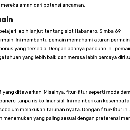
mereka aman dari potensi ancaman.
main
lajari lebih lanjut tentang slot Habanero, Simba 69
ermain. Ini membantu pemain memahami aturan permain
 bonus yang tersedia. Dengan adanya panduan ini, pemai
tahuan yang lebih baik dan merasa lebih percaya diri s
if yang ditawarkan. Misalnya, fitur-fitur seperti mode de
nero tanpa risiko finansial. Ini memberikan kesempata
ebelum melakukan taruhan nyata. Dengan fitur-fitur ini,
an menemukan yang paling sesuai dengan preferensi mer