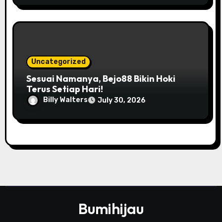
Uncategorized
Sesuai Namanya, Bejo88 Bikin Hoki
Terus Setiap Hari!
Billy Walters
July 30, 2026
Bumihijau