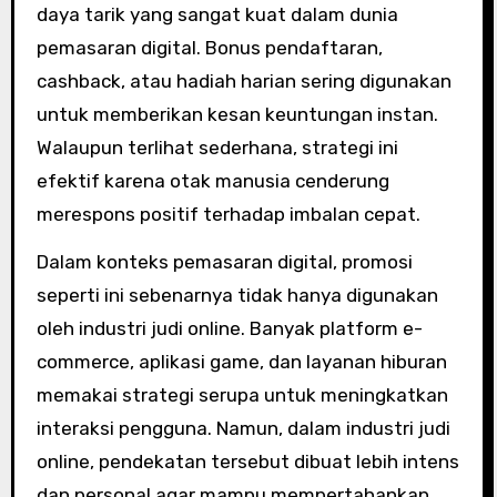
daya tarik yang sangat kuat dalam dunia
pemasaran digital. Bonus pendaftaran,
cashback, atau hadiah harian sering digunakan
untuk memberikan kesan keuntungan instan.
Walaupun terlihat sederhana, strategi ini
efektif karena otak manusia cenderung
merespons positif terhadap imbalan cepat.
Dalam konteks pemasaran digital, promosi
seperti ini sebenarnya tidak hanya digunakan
oleh industri judi online. Banyak platform e-
commerce, aplikasi game, dan layanan hiburan
memakai strategi serupa untuk meningkatkan
interaksi pengguna. Namun, dalam industri judi
online, pendekatan tersebut dibuat lebih intens
dan personal agar mampu mempertahankan