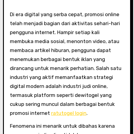
Di era digital yang serba cepat, promosi online
telah menjadi bagian dari aktivitas sehari-hari
pengguna internet. Hampir setiap kali
membuka media sosial, menonton video, atau
membaca artikel hiburan, pengguna dapat
menemukan berbagai bentuk iklan yang
dirancang untuk menarik perhatian. Salah satu
industri yang aktif memanfaatkan strategi
digital modern adalah industri judi online,
termasuk platform seperti dewitogel yang
cukup sering muncul dalam berbagai bentuk
promosi internet
ratutogel login
.
Fenomena ini menarik untuk dibahas karena