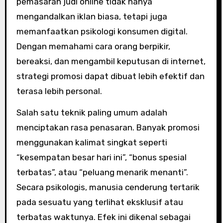
pemasaran judi online tidak hanya
mengandalkan iklan biasa, tetapi juga
memanfaatkan psikologi konsumen digital.
Dengan memahami cara orang berpikir,
bereaksi, dan mengambil keputusan di internet,
strategi promosi dapat dibuat lebih efektif dan
terasa lebih personal.
Salah satu teknik paling umum adalah
menciptakan rasa penasaran. Banyak promosi
menggunakan kalimat singkat seperti
“kesempatan besar hari ini”, “bonus spesial
terbatas”, atau “peluang menarik menanti”.
Secara psikologis, manusia cenderung tertarik
pada sesuatu yang terlihat eksklusif atau
terbatas waktunya. Efek ini dikenal sebagai