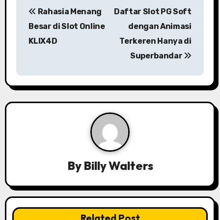
P
Rahasia Menang
Daftar Slot PG Soft
o
Besar di Slot Online
dengan Animasi
s
KLIX4D
Terkeren Hanya di
Superbandar
t
n
a
v
i
g
By
Billy Walters
a
t
Related Post