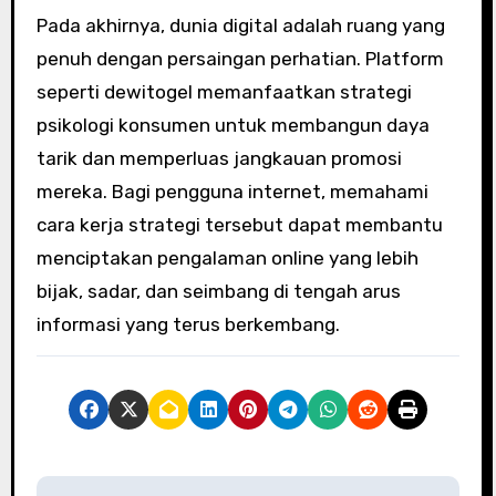
Pada akhirnya, dunia digital adalah ruang yang
penuh dengan persaingan perhatian. Platform
seperti dewitogel memanfaatkan strategi
psikologi konsumen untuk membangun daya
tarik dan memperluas jangkauan promosi
mereka. Bagi pengguna internet, memahami
cara kerja strategi tersebut dapat membantu
menciptakan pengalaman online yang lebih
bijak, sadar, dan seimbang di tengah arus
informasi yang terus berkembang.