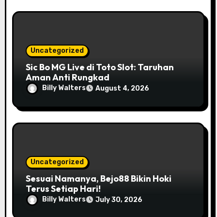
Uncategorized
Sic Bo MG Live di Toto Slot: Taruhan
Aman Anti Rungkad
Billy Walters
August 4, 2026
Uncategorized
Sesuai Namanya, Bejo88 Bikin Hoki
Terus Setiap Hari!
Billy Walters
July 30, 2026