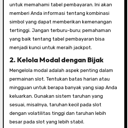
untuk memahami tabel pembayaran. Ini akan
memberi Anda informasi tentang kombinasi
simbol yang dapat memberikan kemenangan
tertinggi. Jangan terburu-buru; pemahaman
yang baik tentang tabel pembayaran bisa
menjadi kunci untuk meraih jackpot.
2.
Kelola Modal dengan Bijak
Mengelola modal adalah aspek penting dalam
permainan slot. Tentukan batas harian atau
mingguan untuk berapa banyak yang siap Anda
keluarkan. Gunakan sistem taruhan yang
sesuai, misalnya, taruhan kecil pada slot
dengan volatilitas tinggi dan taruhan lebih
besar pada slot yang lebih stabil.