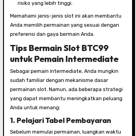
risiko yang lebih tinggi.
Memahami jenis-jenis slot ini akan membantu
Anda memilih permainan yang sesuai dengan
preferensi dan gaya bermain Anda.
Tips Bermain Slot BTC99
untuk Pemain Intermediate
Sebagai pemain intermediate, Anda mungkin
sudah familiar dengan mekanisme dasar
permainan slot. Namun, ada beberapa strategi
yang dapat membantu meningkatkan peluang
Anda untuk menang:
1.
Pelajari Tabel Pembayaran
Sebelum memulai permainan, luangkan waktu