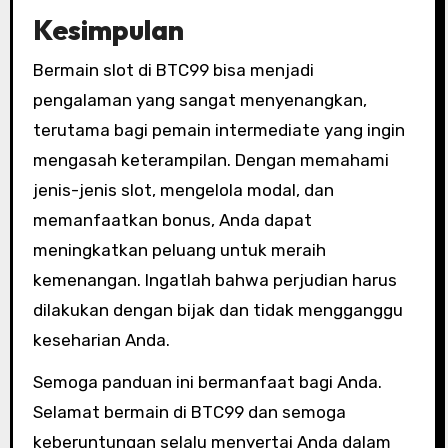
Kesimpulan
Bermain slot di BTC99 bisa menjadi
pengalaman yang sangat menyenangkan,
terutama bagi pemain intermediate yang ingin
mengasah keterampilan. Dengan memahami
jenis-jenis slot, mengelola modal, dan
memanfaatkan bonus, Anda dapat
meningkatkan peluang untuk meraih
kemenangan. Ingatlah bahwa perjudian harus
dilakukan dengan bijak dan tidak mengganggu
keseharian Anda.
Semoga panduan ini bermanfaat bagi Anda.
Selamat bermain di BTC99 dan semoga
keberuntungan selalu menyertai Anda dalam