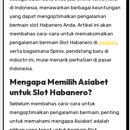
di Indonesia, menawarkan berbagai keuntungan
yang dapat mengoptimalkan pengalaman
bermain slot Habanero Anda. Artikel ini akan
membahas cara-cara untuk memaksimalkan
pengalaman bermain Slot Habanero di
asiabet
,
serta bagaimana Spinix, pendatang baru di
industri ini, mulai menarik perhatian di pasar
Indonesia.
Mengapa Memilih Asiabet
untuk Slot Habanero?
Sebelum membahas cara-cara untuk
mengoptimalkan pengalaman bermain, penting
untuk memahami mengapa Asiabet adalah
pilihan yang tepat untuk bermain Slot