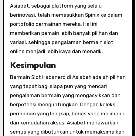
Asiabet, sebagai platform yang selalu
berinovasi, telah memasukkan Spinix ke dalam
portofolio permainan mereka. Hal ini
memberikan pemain lebih banyak pilihan dan
variasi, sehingga pengalaman bermain slot
online menjadi lebih kaya dan menarik.
Kesimpulan
Bermain Slot Habanero di Asiabet adalah pilihan
yang tepat bagi siapa pun yang mencari
pengalaman bermain yang mengasyikkan dan
berpotensi menguntungkan. Dengan koleksi
permainan yang lengkap, bonus yang melimpah,
dan kemudahan akses, Asiabet menawarkan
semua yang dibutuhkan untuk memaksimalkan