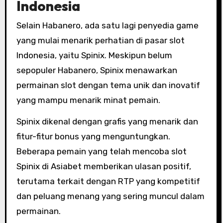
Indonesia
Selain Habanero, ada satu lagi penyedia game
yang mulai menarik perhatian di pasar slot
Indonesia, yaitu Spinix. Meskipun belum
sepopuler Habanero, Spinix menawarkan
permainan slot dengan tema unik dan inovatif
yang mampu menarik minat pemain.
Spinix dikenal dengan grafis yang menarik dan
fitur-fitur bonus yang menguntungkan.
Beberapa pemain yang telah mencoba slot
Spinix di Asiabet memberikan ulasan positif,
terutama terkait dengan RTP yang kompetitif
dan peluang menang yang sering muncul dalam
permainan.