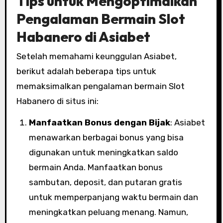
Tips untuk Mengoptimalkan
Pengalaman Bermain Slot
Habanero di Asiabet
Setelah memahami keunggulan Asiabet,
berikut adalah beberapa tips untuk
memaksimalkan pengalaman bermain Slot
Habanero di situs ini:
Manfaatkan Bonus dengan Bijak
: Asiabet
menawarkan berbagai bonus yang bisa
digunakan untuk meningkatkan saldo
bermain Anda. Manfaatkan bonus
sambutan, deposit, dan putaran gratis
untuk memperpanjang waktu bermain dan
meningkatkan peluang menang. Namun,