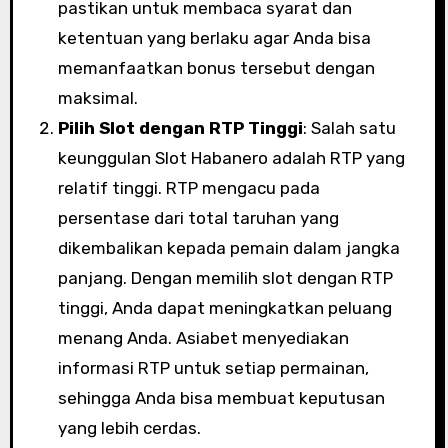
pastikan untuk membaca syarat dan
ketentuan yang berlaku agar Anda bisa
memanfaatkan bonus tersebut dengan
maksimal.
Pilih Slot dengan RTP Tinggi
: Salah satu
keunggulan Slot Habanero adalah RTP yang
relatif tinggi. RTP mengacu pada
persentase dari total taruhan yang
dikembalikan kepada pemain dalam jangka
panjang. Dengan memilih slot dengan RTP
tinggi, Anda dapat meningkatkan peluang
menang Anda. Asiabet menyediakan
informasi RTP untuk setiap permainan,
sehingga Anda bisa membuat keputusan
yang lebih cerdas.