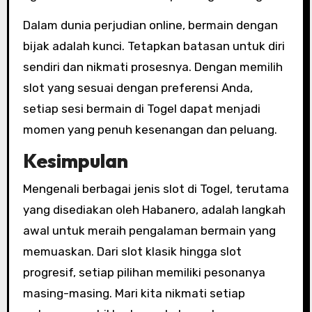
Dalam dunia perjudian online, bermain dengan
bijak adalah kunci. Tetapkan batasan untuk diri
sendiri dan nikmati prosesnya. Dengan memilih
slot yang sesuai dengan preferensi Anda,
setiap sesi bermain di Togel dapat menjadi
momen yang penuh kesenangan dan peluang.
Kesimpulan
Mengenali berbagai jenis slot di Togel, terutama
yang disediakan oleh Habanero, adalah langkah
awal untuk meraih pengalaman bermain yang
memuaskan. Dari slot klasik hingga slot
progresif, setiap pilihan memiliki pesonanya
masing-masing. Mari kita nikmati setiap