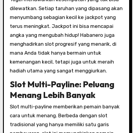
dilewatkan. Setiap taruhan yang dipasang akan
menyumbang sebagian kecil ke jackpot yang
terus meningkat. Jackpot ini bisa mencapai
angka yang mengubah hidup! Habanero juga
menghadirkan slot progresif yang menarik, di
mana Anda tidak hanya bermain untuk
kemenangan kecil, tetapi juga untuk meraih
hadiah utama yang sangat menggiurkan.
Slot Multi-Payline: Peluang
Menang Lebih Banyak
Slot multi-payline memberikan pemain banyak
cara untuk menang. Berbeda dengan slot
tradisional yang hanya memiliki satu garis