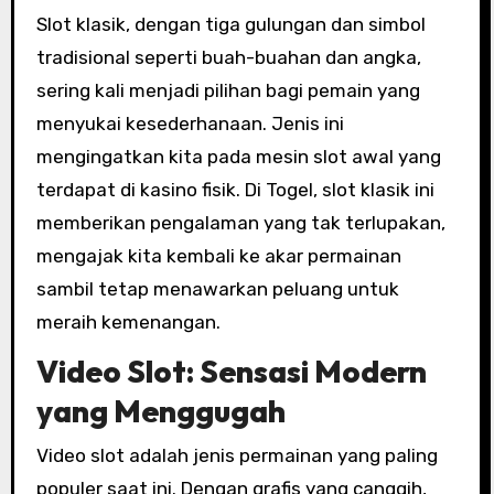
Slot klasik, dengan tiga gulungan dan simbol
tradisional seperti buah-buahan dan angka,
sering kali menjadi pilihan bagi pemain yang
menyukai kesederhanaan. Jenis ini
mengingatkan kita pada mesin slot awal yang
terdapat di kasino fisik. Di Togel, slot klasik ini
memberikan pengalaman yang tak terlupakan,
mengajak kita kembali ke akar permainan
sambil tetap menawarkan peluang untuk
meraih kemenangan.
Video Slot: Sensasi Modern
yang Menggugah
Video slot adalah jenis permainan yang paling
populer saat ini. Dengan grafis yang canggih,