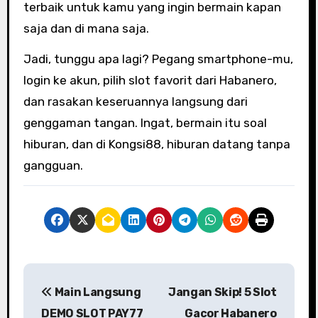
terbaik untuk kamu yang ingin bermain kapan
saja dan di mana saja.
Jadi, tunggu apa lagi? Pegang smartphone-mu,
login ke akun, pilih slot favorit dari Habanero,
dan rasakan keseruannya langsung dari
genggaman tangan. Ingat, bermain itu soal
hiburan, dan di Kongsi88, hiburan datang tanpa
gangguan.
P
Main Langsung
Jangan Skip! 5 Slot
o
DEMO SLOT PAY77
Gacor Habanero