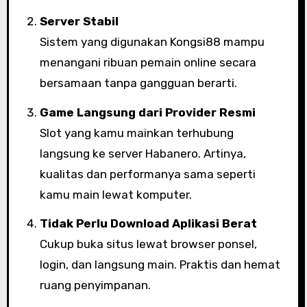
Server Stabil
Sistem yang digunakan Kongsi88 mampu
menangani ribuan pemain online secara
bersamaan tanpa gangguan berarti.
Game Langsung dari Provider Resmi
Slot yang kamu mainkan terhubung
langsung ke server Habanero. Artinya,
kualitas dan performanya sama seperti
kamu main lewat komputer.
Tidak Perlu Download Aplikasi Berat
Cukup buka situs lewat browser ponsel,
login, dan langsung main. Praktis dan hemat
ruang penyimpanan.