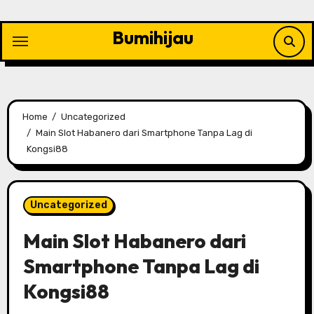
Skip
to
Bumihijau
content
Home
Uncategorized
Main Slot Habanero dari Smartphone Tanpa Lag di
Kongsi88
Uncategorized
Main Slot Habanero dari
Smartphone Tanpa Lag di
Kongsi88