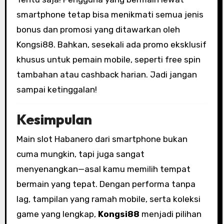
smartphone tetap bisa menikmati semua jenis
bonus dan promosi yang ditawarkan oleh
Kongsi88. Bahkan, sesekali ada promo eksklusif
khusus untuk pemain mobile, seperti free spin
tambahan atau cashback harian. Jadi jangan
sampai ketinggalan!
Kesimpulan
Main slot Habanero dari smartphone bukan
cuma mungkin, tapi juga sangat
menyenangkan—asal kamu memilih tempat
bermain yang tepat. Dengan performa tanpa
lag, tampilan yang ramah mobile, serta koleksi
game yang lengkap,
Kongsi88
menjadi pilihan