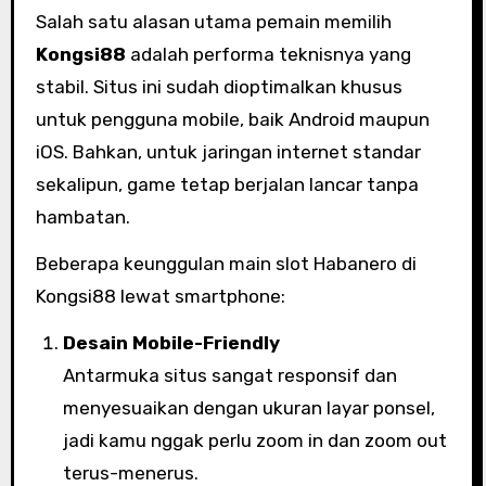
Salah satu alasan utama pemain memilih
Kongsi88
adalah performa teknisnya yang
stabil. Situs ini sudah dioptimalkan khusus
untuk pengguna mobile, baik Android maupun
iOS. Bahkan, untuk jaringan internet standar
sekalipun, game tetap berjalan lancar tanpa
hambatan.
Beberapa keunggulan main slot Habanero di
Kongsi88 lewat smartphone:
Desain Mobile-Friendly
Antarmuka situs sangat responsif dan
menyesuaikan dengan ukuran layar ponsel,
jadi kamu nggak perlu zoom in dan zoom out
terus-menerus.