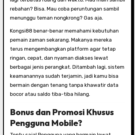
rebahan? Bisa. Mau coba peruntungan sambil
menunggu teman nongkrong? Gas aja.
Kongsi88 benar-benar memahami kebutuhan
pemain zaman sekarang. Makanya mereka
terus mengembangkan platform agar tetap
ringan, cepat, dan nyaman diakses lewat
berbagai jenis perangkat. Ditambah lagi, sistem
keamanannya sudah terjamin, jadi kamu bisa
bermain dengan tenang tanpa khawatir data
bocor atau saldo tiba-tiba hilang.
Bonus dan Promosi Khusus
Pengguna Mobile?
Tentu saja! Pengguna yang bermain lewat